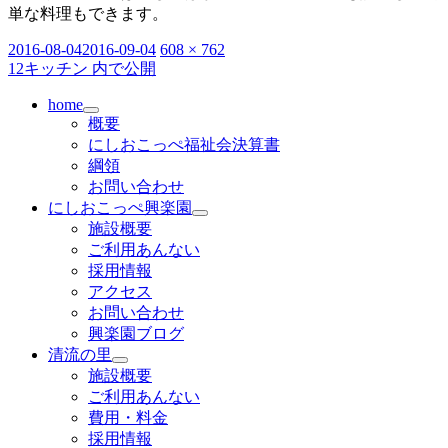
単な料理もできます。
投
2016-08-04
2016-09-04
フ
608 × 762
12キッチン
内で公開
投
稿
ル
日:
サ
稿
home
イ
サ
概要
ナ
ズ
ブ
にしおこっぺ福祉会決算書
メ
ビ
綱領
ニ
お問い合わせ
ュ
ゲ
にしおこっぺ興楽園
ー
サ
を
施設概要
ー
ブ
展
ご利用あんない
メ
シ
開
採用情報
ニ
アクセス
ョ
ュ
ー
お問い合わせ
ン
を
興楽園ブログ
展
清流の里
開
サ
施設概要
ブ
ご利用あんない
メ
費用・料金
ニ
採用情報
ュ