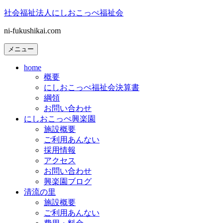
コ
社会福祉法人にしおこっぺ福祉会
ン
ni-fukushikai.com
テ
ン
メニュー
ツ
へ
home
ス
概要
キ
にしおこっぺ福祉会決算書
ッ
綱領
プ
お問い合わせ
にしおこっぺ興楽園
施設概要
ご利用あんない
採用情報
アクセス
お問い合わせ
興楽園ブログ
清流の里
施設概要
ご利用あんない