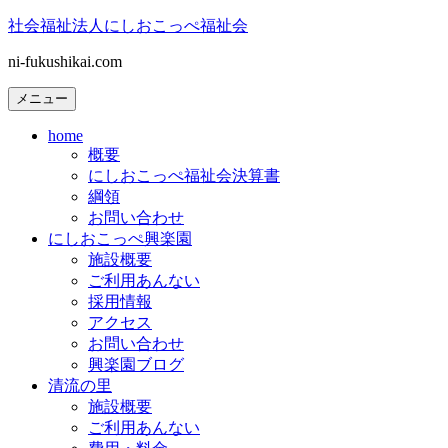
コ
社会福祉法人にしおこっぺ福祉会
ン
ni-fukushikai.com
テ
ン
メニュー
ツ
へ
home
ス
概要
キ
にしおこっぺ福祉会決算書
ッ
綱領
プ
お問い合わせ
にしおこっぺ興楽園
施設概要
ご利用あんない
採用情報
アクセス
お問い合わせ
興楽園ブログ
清流の里
施設概要
ご利用あんない