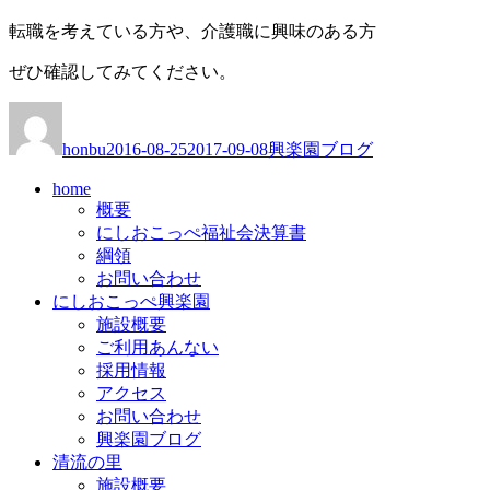
転職を考えている方や、介護職に興味のある方
ぜひ確認してみてください。
投
投
カ
稿
稿
テ
honbu
2016-08-25
2017-09-08
興楽園ブログ
者
日:
ゴ
リ
home
ー
概要
にしおこっぺ福祉会決算書
綱領
お問い合わせ
にしおこっぺ興楽園
施設概要
ご利用あんない
採用情報
アクセス
お問い合わせ
興楽園ブログ
清流の里
施設概要