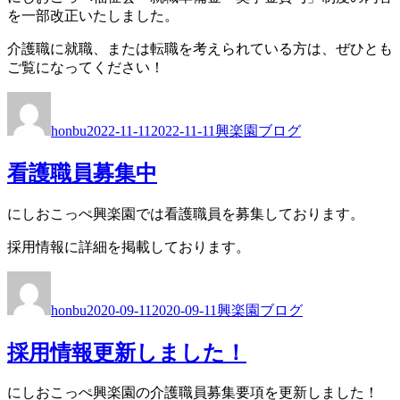
を一部改正いたしました。
介護職に就職、または転職を考えられている方は、ぜひとも
ご覧になってください！
投
投
カ
稿
稿
テ
honbu
2022-11-11
2022-11-11
興楽園ブログ
者
日:
ゴ
リ
看護職員募集中
ー
にしおこっぺ興楽園では看護職員を募集しております。
採用情報に詳細を掲載しております。
投
投
カ
稿
稿
テ
honbu
2020-09-11
2020-09-11
興楽園ブログ
者
日:
ゴ
リ
採用情報更新しました！
ー
にしおこっぺ興楽園の介護職員募集要項を更新しました！