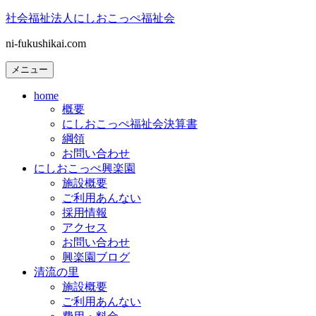
コ
社会福祉法人にしおこっぺ福祉会
ン
ni-fukushikai.com
テ
ン
メニュー
ツ
へ
home
ス
概要
キ
にしおこっぺ福祉会決算書
ッ
綱領
プ
お問い合わせ
にしおこっぺ興楽園
施設概要
ご利用あんない
採用情報
アクセス
お問い合わせ
興楽園ブログ
清流の里
施設概要
ご利用あんない