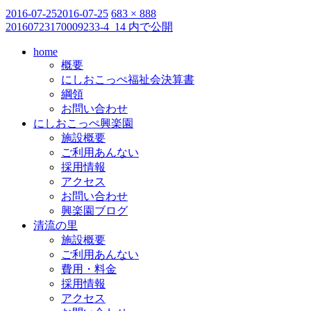
投
2016-07-25
2016-07-25
フ
683 × 888
20160723170009233-4_14
内で公開
投
稿
ル
日:
サ
稿
home
イ
概要
ナ
ズ
にしおこっぺ福祉会決算書
ビ
綱領
お問い合わせ
ゲ
にしおこっぺ興楽園
施設概要
ー
ご利用あんない
シ
採用情報
アクセス
ョ
お問い合わせ
ン
興楽園ブログ
清流の里
施設概要
ご利用あんない
費用・料金
採用情報
アクセス